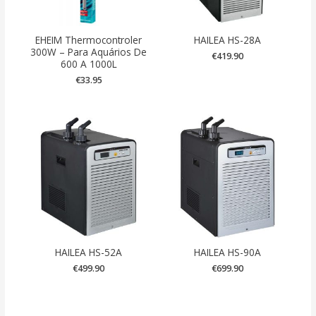
EHEIM Thermocontroler
HAILEA HS-28A
300W – Para Aquários De
€
419.90
600 A 1000L
€
33.95
HAILEA HS-52A
HAILEA HS-90A
€
499.90
€
699.90