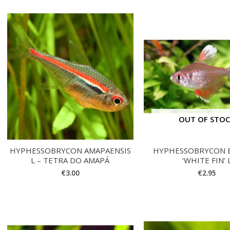
OUT OF STO
HYPHESSOBRYCON AMAPAENSIS
HYPHESSOBRYCON 
L – TETRA DO AMAPÁ
‘WHITE FIN’ 
€
3.00
€
2.95