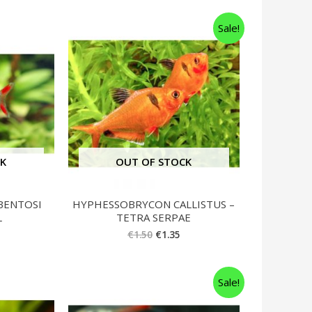
Sale!
CK
OUT OF STOCK
BENTOSI
HYPHESSOBRYCON CALLISTUS –
L
TETRA SERPAE
€
1.50
€
1.35
Sale!