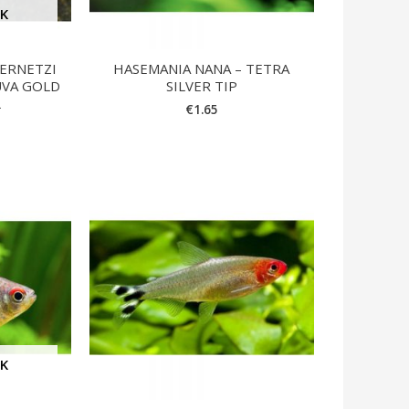
CK
ERNETZI
HASEMANIA NANA – TETRA
ÚVA GOLD
SILVER TIP
L
€
1.65
CK