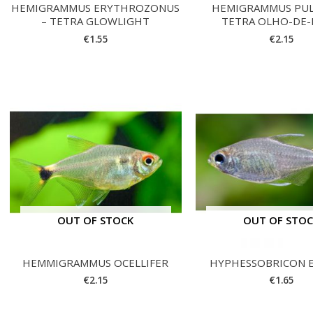
HEMIGRAMMUS ERYTHROZONUS
HEMIGRAMMUS PUL
– TETRA GLOWLIGHT
TETRA OLHO-DE
€
1.55
€
2.15
OUT OF STOCK
OUT OF STO
HEMMIGRAMMUS OCELLIFER
HYPHESSOBRICON 
€
2.15
€
1.65