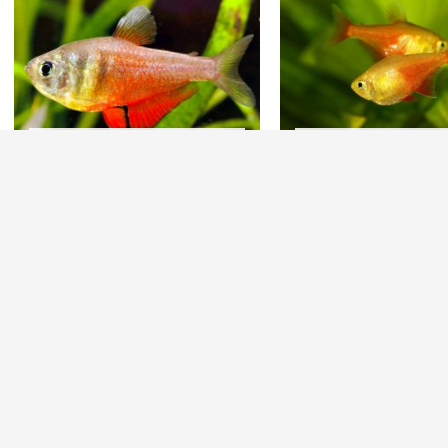
OUT OF STOCK
OUT OF STO
HYPHESSOBRYCON FLAMEUS –
HYPHESSOBRYCON F
TETRA VERMELHO, TETRA DO
GOLD – TETRA DO RI
RIO
€
2.25
€
1.65