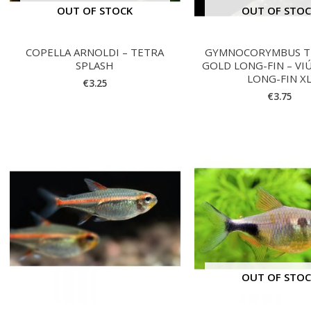
OUT OF STOCK
OUT OF STO
COPELLA ARNOLDI – TETRA
GYMNOCORYMBUS T
SPLASH
GOLD LONG-FIN – VI
LONG-FIN X
€
3.25
€
3.75
OUT OF STO