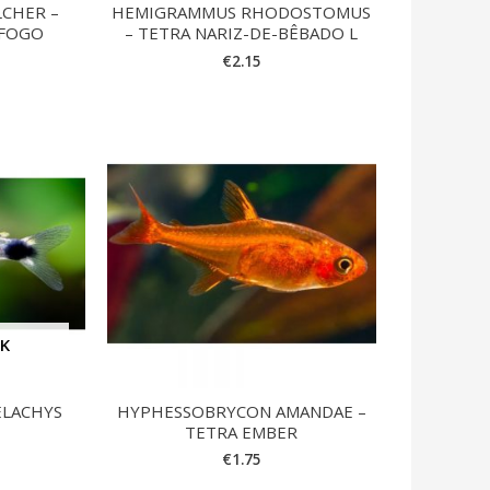
CHER –
HEMIGRAMMUS RHODOSTOMUS
-FOGO
– TETRA NARIZ-DE-BÊBADO L
€
2.15
CK
ELACHYS
HYPHESSOBRYCON AMANDAE –
TETRA EMBER
€
1.75