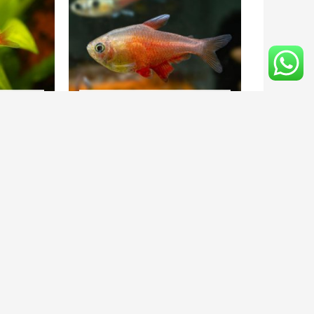
CK
OUT OF STOCK
LAMMEUS
HYPHESSOBRYCON FLAMMEUS
O GOLD XL
ORANGE L
€
2.45
€
2.25