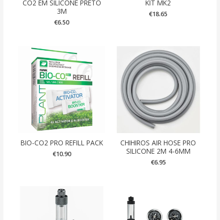
CO2 EM SILICONE PRETO
KIT MK2
3M
€
18.65
€
6.50
BIO-CO2 PRO REFILL PACK
CHIHIROS AIR HOSE PRO
SILICONE 2M 4-6MM
€
10.90
€
6.95