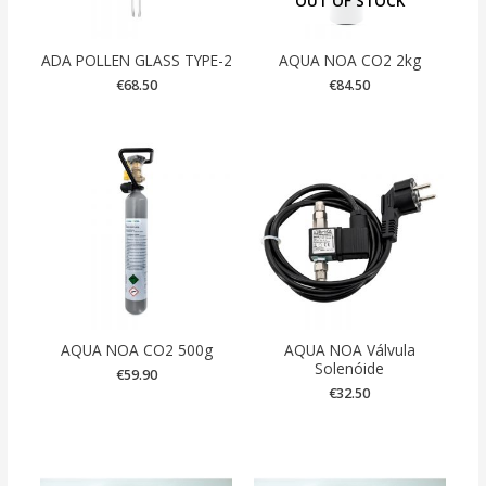
OUT OF STOCK
ADA POLLEN GLASS TYPE-2
AQUA NOA CO2 2kg
€
68.50
€
84.50
AQUA NOA CO2 500g
AQUA NOA Válvula
Solenóide
€
59.90
€
32.50