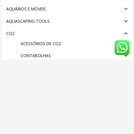
AQUÁRIOS E MÓVEIS
AQUASCAPING TOOLS
CO2
ACESSÓRIOS DE CO2
CONTABOLHAS
DIFUSORES E ATOMIZADORES DE CO2
GARRAFAS CO2
INDICADORES DE CO2
SISTEMAS COMPLETOS DE CO2
VÁLVULAS E MANÓMETROS
DOOA