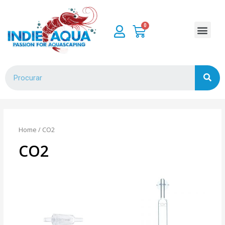
Home
/ CO2
CO2