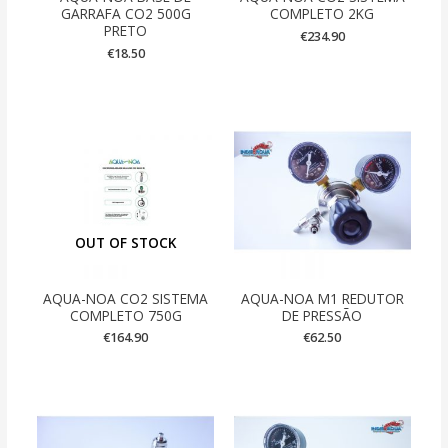
GARRAFA CO2 500G
COMPLETO 2KG
PRETO
€
234.90
€
18.50
OUT OF STOCK
AQUA-NOA CO2 SISTEMA
AQUA-NOA M1 REDUTOR
COMPLETO 750G
DE PRESSÃO
€
164.90
€
62.50