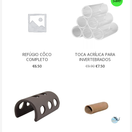
Sale!
REFÚGIO CÔCO
TOCA ACRÍLICA PARA
COMPLETO
INVERTEBRADOS
€
6.50
€
9.90
€
7.50