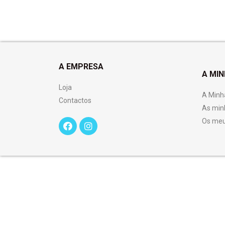
A EMPRESA
A MI
Loja
A Minh
Contactos
As min
Os meu