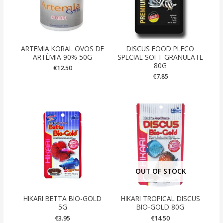
ARTEMIA KORAL OVOS DE
DISCUS FOOD PLECO
ARTÉMIA 90% 50G
SPECIAL SOFT GRANULATE
80G
€
12.50
€
7.85
OUT OF STOCK
HIKARI BETTA BIO-GOLD
HIKARI TROPICAL DISCUS
5G
BIO-GOLD 80G
€
3.95
€
14.50