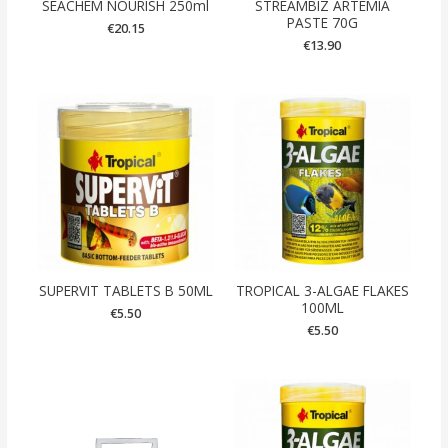
SEACHEM NOURISH 250ml
STREAMBIZ ARTEMIA
PASTE 70G
€
20.15
€
13.90
SUPERVIT TABLETS B 50ML
TROPICAL 3-ALGAE FLAKES
100ML
€
5.50
€
5.50