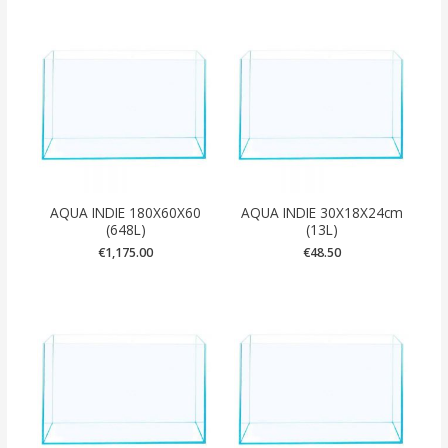
AQUA INDIE 180X60X60
AQUA INDIE 30X18X24cm
(648L)
(13L)
€
1,175.00
€
48.50