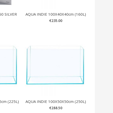
60 SILVER
AQUA INDIE 100X40X40cm (160L)
€
235.00
5cm (225L)
AQUA INDIE 100X50X50cm (250L)
€
288.50