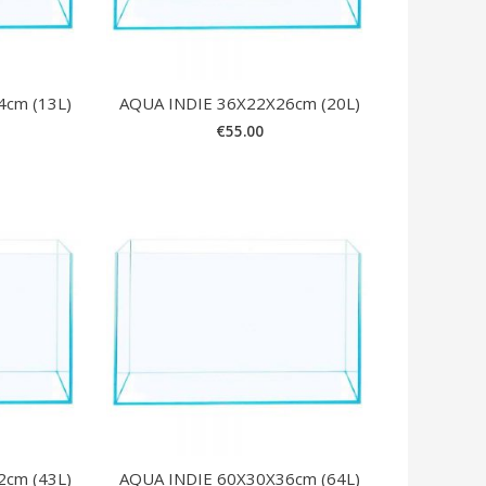
4cm (13L)
AQUA INDIE 36X22X26cm (20L)
€
55.00
2cm (43L)
AQUA INDIE 60X30X36cm (64L)