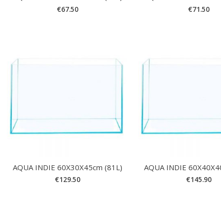
€
67.50
€
71.50
AQUA INDIE 60X30X45cm (81L)
AQUA INDIE 60X40X4
€
129.50
€
145.90