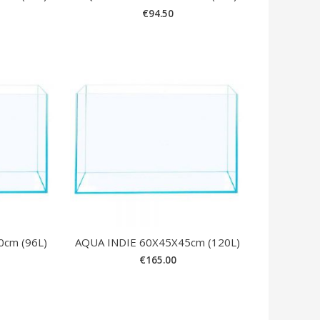
€
94.50
0cm (96L)
AQUA INDIE 60X45X45cm (120L)
€
165.00