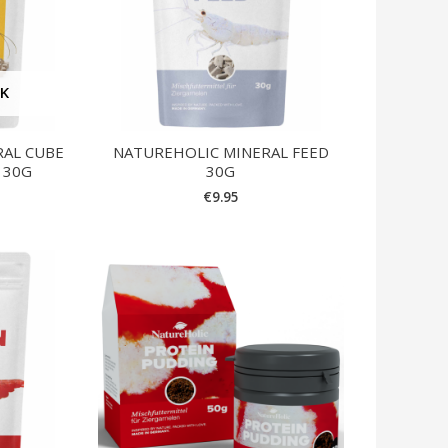
CK
RAL CUBE
NATUREHOLIC MINERAL FEED
 30G
30G
€
9.95