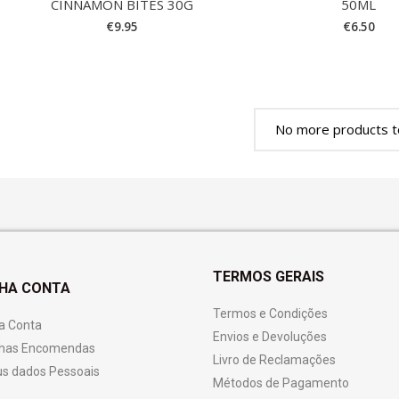
CINNAMON BITES 30G
50ML
€
9.95
€
6.50
No more products t
TERMOS GERAIS
NHA CONTA
Termos e Condições
a Conta
Envios e Devoluções
has Encomendas
Livro de Reclamações
s dados Pessoais
Métodos de Pagamento