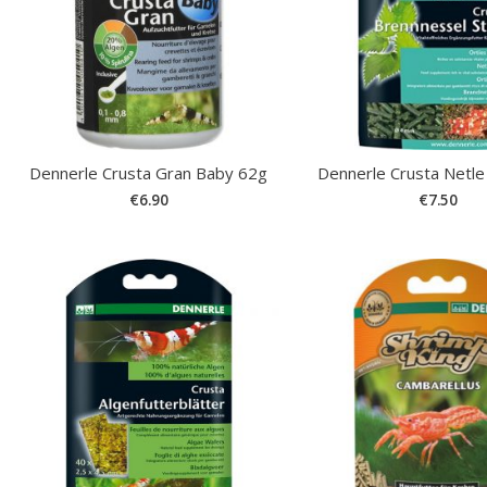
Dennerle Crusta Gran Baby 62g
Dennerle Crusta Netle
€
6.90
€
7.50