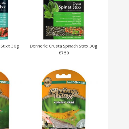
 Stixx 30g
Dennerle Crusta Spinach Stixx 30g
€
7.50