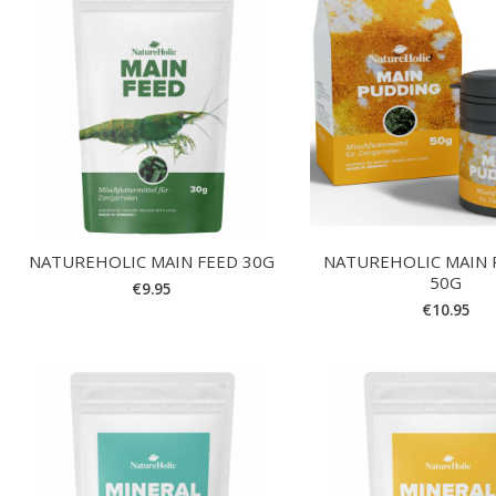
NATUREHOLIC MAIN FEED 30G
NATUREHOLIC MAIN
50G
€
9.95
€
10.95