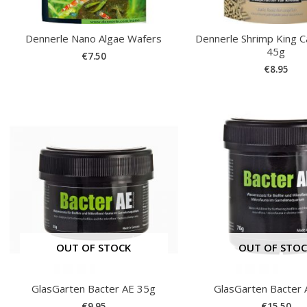
Dennerle Nano Algae Wafers
Dennerle Shrimp King C
45g
€
7.50
€
8.95
OUT OF STOCK
OUT OF STO
GlasGarten Bacter AE 35g
GlasGarten Bacter
€
9.95
€
15.50