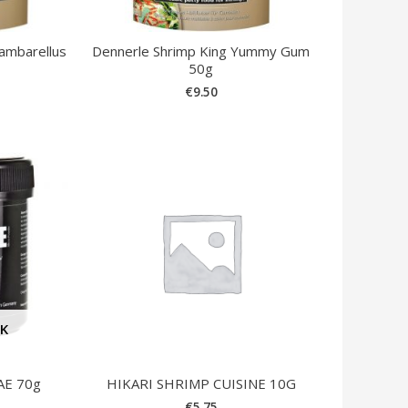
ambarellus
Dennerle Shrimp King Yummy Gum
50g
€
9.50
CK
 AE 70g
HIKARI SHRIMP CUISINE 10G
€
5.75