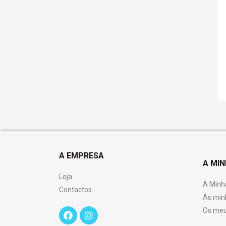
A EMPRESA
A MI
Loja
A Minh
Contactos
As min
Os meu