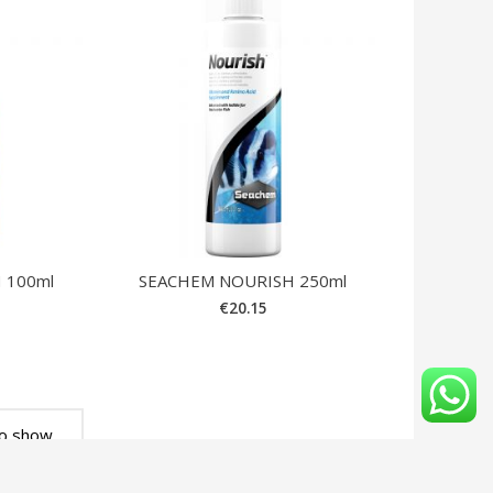
 100ml
SEACHEM NOURISH 250ml
€
20.15
o show.