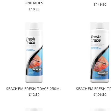
UNIDADES
€
149.90
€
10.85
SEACHEM FRESH TRACE 250ML
SEACHEM FRESH TR
€
12.50
€
106.50