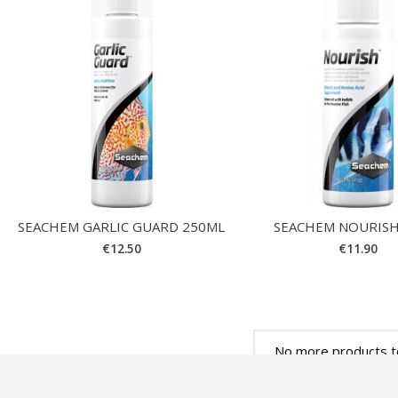
SEACHEM GARLIC GUARD 250ML
SEACHEM NOURISH
€
12.50
€
11.90
No more products t