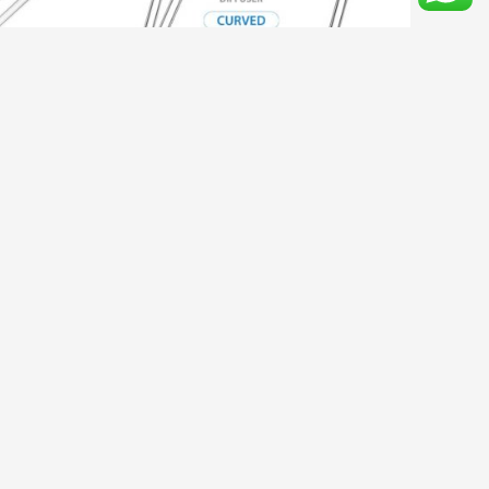
ANG 20mm
NEO Diffuser Curved Original L
€
19.95