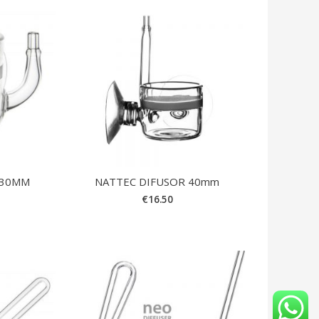
 30MM
NATTEC DIFUSOR 40mm
€
16.50