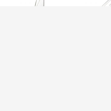
NATTEC DIFUSOR EDGE NANO
NATTEC DIFUSOR H
20mm
€
17.50
€
13.90