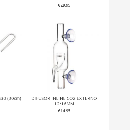
€
29.95
30 (30cm)
DIFUSOR INLINE CO2 EXTERNO
12/16MM
€
14.95