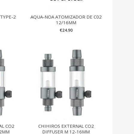
 TYPE-2
AQUA-NOA ATOMIZADOR DE C02
12/16MM
€
24.90
AL CO2
CHIHIROS EXTERNAL CO2
22MM
DIFFUSER M 12-16MM