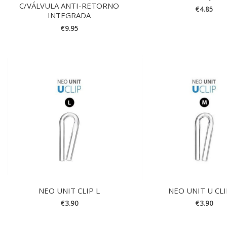
C/VÁLVULA ANTI-RETORNO
€
4.85
INTEGRADA
€
9.95
NEO UNIT CLIP L
NEO UNIT U CL
€
3.90
€
3.90