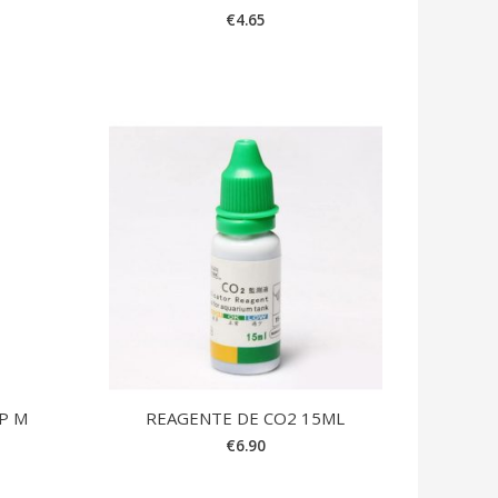
€
4.65
IP M
REAGENTE DE CO2 15ML
€
6.90