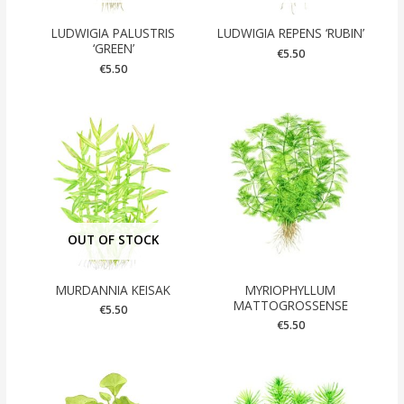
LUDWIGIA PALUSTRIS
LUDWIGIA REPENS ‘RUBIN’
‘GREEN’
€
5.50
€
5.50
OUT OF STOCK
MURDANNIA KEISAK
MYRIOPHYLLUM
MATTOGROSSENSE
€
5.50
€
5.50