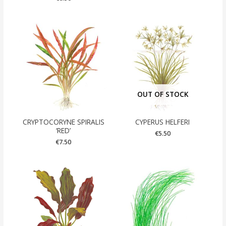
OUT OF STOCK
CRYPTOCORYNE SPIRALIS
CYPERUS HELFERI
‘RED’
€
5.50
€
7.50