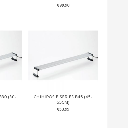
€
99.90
B30 (30-
CHIHIROS B SERIES B45 (45-
65CM)
€
53.95