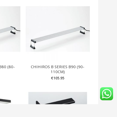
B80 (80-
CHIHIROS B SERIES B90 (90-
110CM)
€
105.95