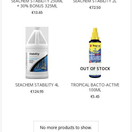
SEACHEM STABILITY 250ML
SEACHEM STABILITY 2L
+ 30% BONUS 325ML
€
72.50
€
13.65
OUT OF STOCK
SEACHEM STABILITY 4L
TROPICAL BACTO-ACTIVE
100ML
€
124.95
€
5.45
No more products to show.