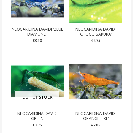
NEOCARIDINA DAVIDI ‘BLUE
NEOCARIDINA DAVIDI
DIAMOND’
‘CHOCO SAKURA’
€
3.50
€
2.75
OUT OF STOCK
NEOCARIDINA DAVIDI
NEOCARIDINA DAVIDI
‘GREEN’
‘ORANGE FIRE’
€
2.75
€
2.85